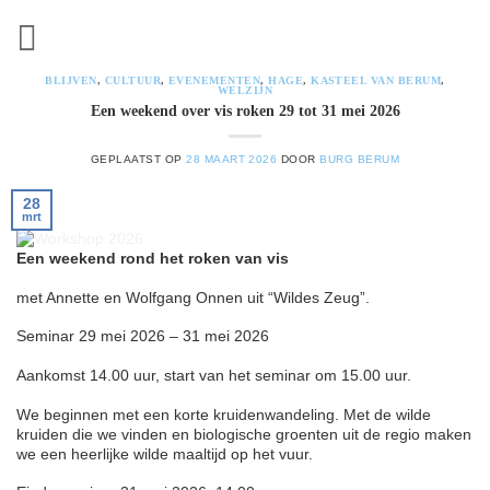
Ga
naar
inhoud
BLIJVEN
,
CULTUUR
,
EVENEMENTEN
,
HAGE
,
KASTEEL VAN BERUM
,
WELZIJN
Een weekend over vis roken 29 tot 31 mei 2026
GEPLAATST OP
28 MAART 2026
DOOR
BURG BERUM
28
mrt
Een weekend rond het roken van vis
met Annette en Wolfgang Onnen uit “Wildes Zeug”.
Seminar 29 mei 2026 – 31 mei 2026
Aankomst 14.00 uur, start van het seminar om 15.00 uur.
We beginnen met een korte kruidenwandeling. Met de wilde
kruiden die we vinden en biologische groenten uit de regio maken
we een heerlijke wilde maaltijd op het vuur.