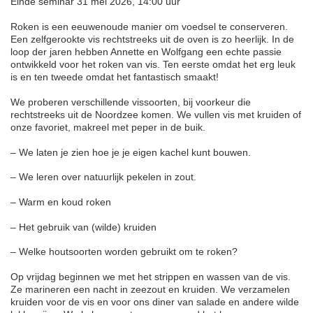
Einde seminar 31 mei 2026, 14:00 uur
Roken is een eeuwenoude manier om voedsel te conserveren.
Een zelfgerookte vis rechtstreeks uit de oven is zo heerlijk. In de
loop der jaren hebben Annette en Wolfgang een echte passie
ontwikkeld voor het roken van vis. Ten eerste omdat het erg leuk
is en ten tweede omdat het fantastisch smaakt!
We proberen verschillende vissoorten, bij voorkeur die
rechtstreeks uit de Noordzee komen. We vullen vis met kruiden of
onze favoriet, makreel met peper in de buik.
– We laten je zien hoe je je eigen kachel kunt bouwen.
– We leren over natuurlijk pekelen in zout.
– Warm en koud roken
– Het gebruik van (wilde) kruiden
– Welke houtsoorten worden gebruikt om te roken?
Op vrijdag beginnen we met het strippen en wassen van de vis.
Ze marineren een nacht in zeezout en kruiden. We verzamelen
kruiden voor de vis en voor ons diner van salade en andere wilde