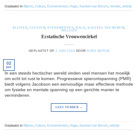
Geplaatst in
Blijven
,
Cultuur
,
Evenementen
,
Hage
,
Kasteel van Berum
,
retraite
,
welzijn
BLIJVEN
,
CULTUUR
,
EVENEMENTEN
,
HAGE
,
KASTEEL VAN BERUM
,
WELZIJN
Ecstatische Vrouwencirkel
GEPLAATST OP
2 JUNI 2026
DOOR
BURG BERUM
02
jun
In een steeds hectischer wereld vinden veel mensen het moeilijk
om echt tot rust te komen. Progressieve spierontspanning (PMR)
biedt volgens Jacobson een eenvoudige maar effectieve methode
om fysieke en mentale spanning op een gerichte manier te
verminderen.
LEES VERDER
→
Geplaatst in
Blijven
,
Cultuur
,
Evenementen
,
Hage
,
Kasteel van Berum
,
welzijn