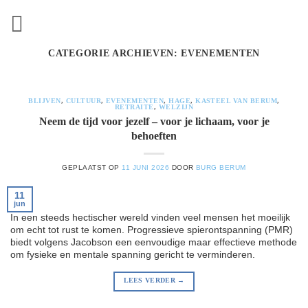
Ga
naar
inhoud
CATEGORIE ARCHIEVEN:
EVENEMENTEN
BLIJVEN
,
CULTUUR
,
EVENEMENTEN
,
HAGE
,
KASTEEL VAN BERUM
,
RETRAITE
,
WELZIJN
Neem de tijd voor jezelf – voor je lichaam, voor je
behoeften
GEPLAATST OP
11 JUNI 2026
DOOR
BURG BERUM
11
jun
In een steeds hectischer wereld vinden veel mensen het moeilijk
om echt tot rust te komen. Progressieve spierontspanning (PMR)
biedt volgens Jacobson een eenvoudige maar effectieve methode
om fysieke en mentale spanning gericht te verminderen.
LEES VERDER
→