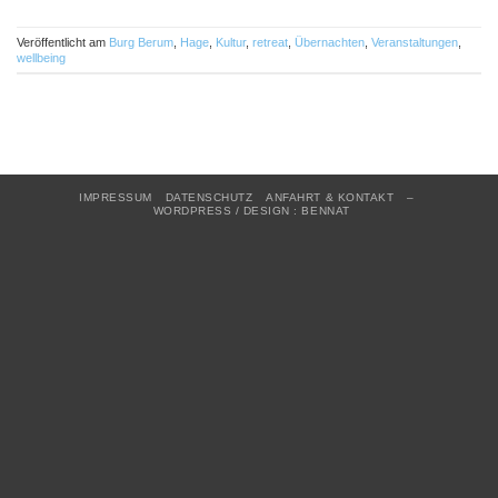
Veröffentlicht am
Burg Berum
,
Hage
,
Kultur
,
retreat
,
Übernachten
,
Veranstaltungen
,
wellbeing
IMPRESSUM
DATENSCHUTZ
ANFAHRT & KONTAKT
–
WORDPRESS / DESIGN : BENNAT