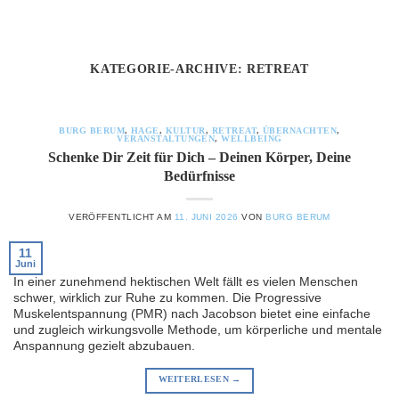
Zum
Inhalt
springen
KATEGORIE-ARCHIVE:
RETREAT
BURG BERUM
,
HAGE
,
KULTUR
,
RETREAT
,
ÜBERNACHTEN
,
VERANSTALTUNGEN
,
WELLBEING
Schenke Dir Zeit für Dich – Deinen Körper, Deine
Bedürfnisse
VERÖFFENTLICHT AM
11. JUNI 2026
VON
BURG BERUM
11
Juni
In einer zunehmend hektischen Welt fällt es vielen Menschen
schwer, wirklich zur Ruhe zu kommen. Die Progressive
Muskelentspannung (PMR) nach Jacobson bietet eine einfache
und zugleich wirkungsvolle Methode, um körperliche und mentale
Anspannung gezielt abzubauen.
WEITERLESEN
→