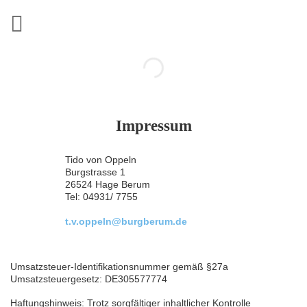
Zum
Inhalt
springen
Impressum
Tido von Oppeln
Burgstrasse 1
26524 Hage Berum
Tel: 04931/ 7755
t.v.oppeln@burgberum.de
Umsatzsteuer-Identifikationsnummer gemäß §27a
Umsatzsteuergesetz: DE305577774
Haftungshinweis: Trotz sorgfältiger inhaltlicher Kontrolle