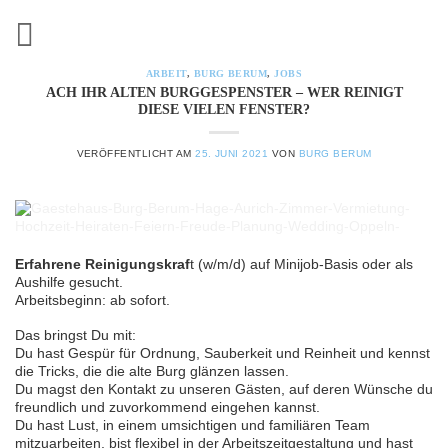
Zum
Inhalt
springen
ARBEIT
,
BURG BERUM
,
JOBS
ACH IHR ALTEN BURGGESPENSTER – WER REINIGT
DIESE VIELEN FENSTER?
VERÖFFENTLICHT AM
25. JUNI 2021
VON
BURG BERUM
Aufsicht Burg Berum
Erfahrene Reinigungskraf
t (w/m/d) auf Minijob-Basis oder als
Aushilfe gesucht.
Arbeitsbeginn: ab sofort.
Das bringst Du mit:
Du hast Gespür für Ordnung, Sauberkeit und Reinheit und kennst
die Tricks, die die alte Burg glänzen lassen.
Du magst den Kontakt zu unseren Gästen, auf deren Wünsche du
freundlich und zuvorkommend eingehen kannst.
Du hast Lust, in einem umsichtigen und familiären Team
mitzuarbeiten, bist flexibel in der Arbeitszeitgestaltung und hast